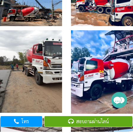
โทร
สอบถามผ่านไลน์